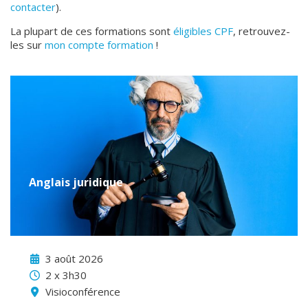
contacter
).
La plupart de ces formations sont
éligibles CPF
, retrouvez-
les sur
mon compte formation
!
Anglais juridique
3 août 2026
2 x 3h30
Visioconférence